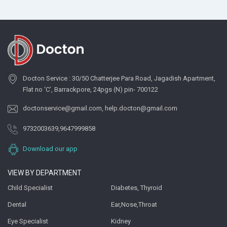
Docton Service : 30/50 Chatterjee Para Road, Jagadish Apartment,
Flat no ‘C’, Barrackpore, 24pgs (N) pin- 700122
doctonservice@gmail.com
,
help.docton@gmail.com
9732003639
,
9647999858
Download our app
VIEW BY DEPARTMENT
Child Specialist
Diabetes, Thyroid
Dental
Ear,Nose,Throat
Eye Specialist
Kidney